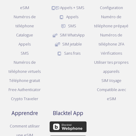
eSIM
Appels + SMS
Configuration
Numéros de
Appels
Numéro de
téléphone
SMS
téléphone prépayé
Catalogue
SIM WhatsApp
Numéros de
Appels
SIM jetable
téléphone 2FA
SMS
Sans frais
Vérifications
Numéros de
Utiliser tes propres
téléphone virtuels
appareils
Téléphone gratuit
SIM Voyage
Free Authenticator
Compatible avec
Crypto Traveler
eSIM
Apprendre
Blacktel App
Comment utiliser
une eSIM