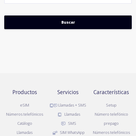
Productos
Servicios
Características
eSIM
Llamadas + SMS
Setup
Números telefónicos
Llamadas
Número telefónico
Catálogo
SMS
prepago
Llamadas
SIM WhatsApp
Números telefónicos