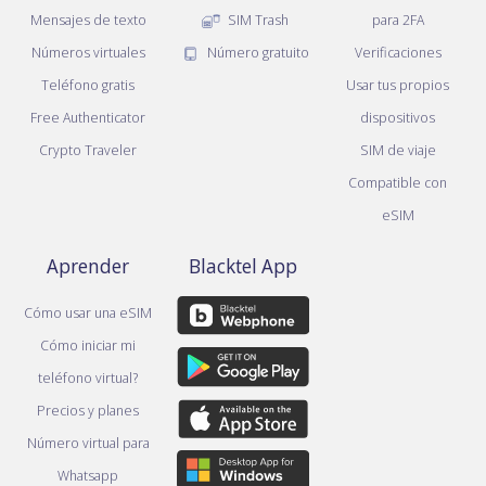
Mensajes de texto
SIM Trash
para 2FA
Números virtuales
Número gratuito
Verificaciones
Teléfono gratis
Usar tus propios
Free Authenticator
dispositivos
Crypto Traveler
SIM de viaje
Compatible con
eSIM
Aprender
Blacktel App
Cómo usar una eSIM
Cómo iniciar mi
teléfono virtual?
Precios y planes
Número virtual para
Whatsapp