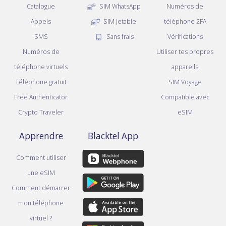
Catalogue
SIM WhatsApp
Numéros de
Appels
SIM jetable
téléphone 2FA
SMS
Sans frais
Vérifications
Numéros de
Utiliser tes propres
téléphone virtuels
appareils
Téléphone gratuit
SIM Voyage
Free Authenticator
Compatible avec
Crypto Traveler
eSIM
Apprendre
Blacktel App
Comment utiliser
une eSIM
Comment démarrer
mon téléphone
virtuel ?