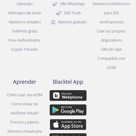
Llamadas
SIM WhatsApp
Números telefónicos
Mensajes de texto
SIM Trash
para 2FA
Números virtuales
Número gratuito
Verificaciones
Teléfono gratis
Usar tus propios
Free Authenticator
dispositivos
Crypto Traveler
SIM de viaje
Compatible con
eSIM
Aprender
Blacktel App
Cómo usar una eSIM
Cómo iniciar mi
teléfono virtual?
Precios y planes
Número virtual para