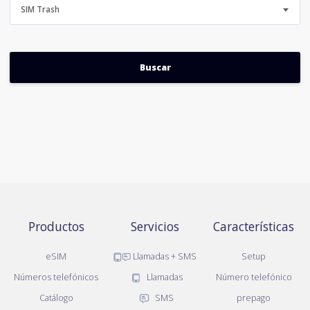
SIM Trash
Productos
Servicios
Características
eSIM
Llamadas + SMS
Setup
Números telefónicos
Llamadas
Número telefónico
Catálogo
SMS
prepago