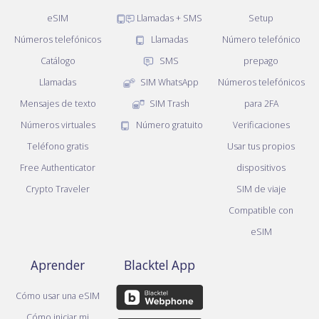
eSIM
Llamadas + SMS
Setup
Números telefónicos
Llamadas
Número telefónico
Catálogo
SMS
prepago
Llamadas
SIM WhatsApp
Números telefónicos
Mensajes de texto
SIM Trash
para 2FA
Números virtuales
Número gratuito
Verificaciones
Teléfono gratis
Usar tus propios
Free Authenticator
dispositivos
Crypto Traveler
SIM de viaje
Compatible con
eSIM
Aprender
Blacktel App
Cómo usar una eSIM
Cómo iniciar mi