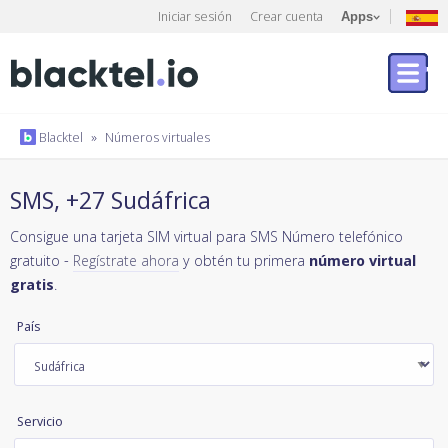
Iniciar sesión
Crear cuenta
Apps
Blacktel
»
Números virtuales
SMS, +27 Sudáfrica
Consigue una tarjeta SIM virtual para SMS Número telefónico
gratuito -
Regístrate ahora
y obtén tu primera
número virtual
gratis
.
País
Servicio