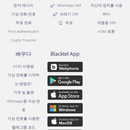
문자 메시지
WhatsApp SIM
자신의 장치를 사용
가상 전화 번호
쓰레기 SIM
하다
무료 전화
무료
여행용 SIM
Free Authenticator
eSIM 호환
Crypto Traveler
배우다
Blacktel App
eSIM 사용법
가상 전화를 시작하
는 방법은?
가격 및 플랜
Whatsapp용 가상 번
호
가상 번호를 사용한
텔레그램 코드