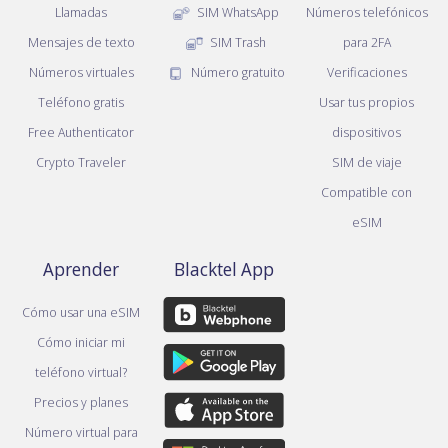
Llamadas
SIM WhatsApp
Números telefónicos
Mensajes de texto
SIM Trash
para 2FA
Números virtuales
Número gratuito
Verificaciones
Teléfono gratis
Usar tus propios
Free Authenticator
dispositivos
Crypto Traveler
SIM de viaje
Compatible con
eSIM
Aprender
Blacktel App
Cómo usar una eSIM
Cómo iniciar mi
teléfono virtual?
Precios y planes
Número virtual para