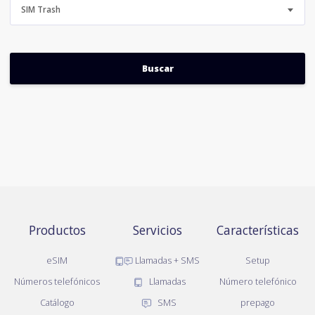
SIM Trash
Productos
Servicios
Características
eSIM
Llamadas + SMS
Setup
Números telefónicos
Llamadas
Número telefónico
Catálogo
SMS
prepago