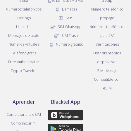
eSIM
Llamadas + SMS
Setup
Números telefónicos
Llamadas
Número telefónico
Catálogo
SMS
prepago
Llamadas
SIM WhatsApp
Números telefónicos
Mensajes de texto
SIM Trash
para 2FA
Números virtuales
Número gratuito
Verificaciones
Teléfono gratis
Usar tus propios
Free Authenticator
dispositivos
Crypto Traveler
SIM de viaje
Compatible con
eSIM
Aprender
Blacktel App
Cómo usar una eSIM
Cómo iniciar mi