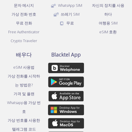
문자 메시지
WhatsApp SIM
자신의 장치를 사용
가상 전화 번호
쓰레기 SIM
하다
무료 전화
무료
여행용 SIM
Free Authenticator
eSIM 호환
Crypto Traveler
배우다
Blacktel App
eSIM 사용법
가상 전화를 시작하
는 방법은?
가격 및 플랜
Whatsapp용 가상 번
호
가상 번호를 사용한
텔레그램 코드