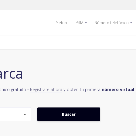
Setup
eSIM
Número telefónico
arca
ónico gratuito -
Regístrate ahora
y obtén tu primera
número virtual 