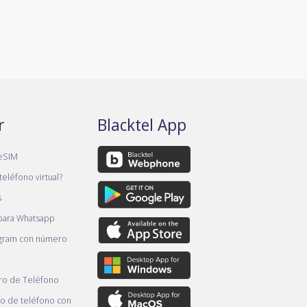
r
Blacktel App
eSIM
teléfono virtual?
s
 para Whatsapp
gram con número
o de Teléfono
 de teléfono con