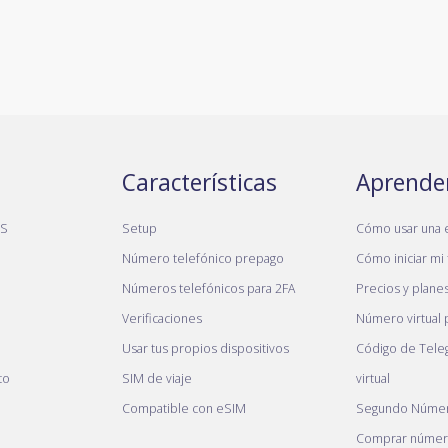
Características
Aprende
MS
Setup
Cómo usar una 
Número telefónico prepago
Cómo iniciar mi 
Números telefónicos para 2FA
Precios y plane
Verificaciones
Número virtual
Usar tus propios dispositivos
Código de Tele
to
SIM de viaje
virtual
Compatible con eSIM
Segundo Númer
Comprar número