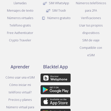
Llamadas
SIM WhatsApp
Números telefónicos
Mensajes de texto
SIM Trash
para 2FA
Números virtuales
Número gratuito
Verificaciones
Teléfono gratis
Usar tus propios
Free Authenticator
dispositivos
Crypto Traveler
SIM de viaje
Compatible con
eSIM
Aprender
Blacktel App
Cómo usar una eSIM
Cómo iniciar mi
teléfono virtual?
Precios y planes
Número virtual para