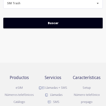
SIM Trash
Productos
Servicios
Características
eSIM
Llamadas + SMS
Setup
Números telefónicos
Llamadas
Número telefónico
Catálogo
SMS
prepago