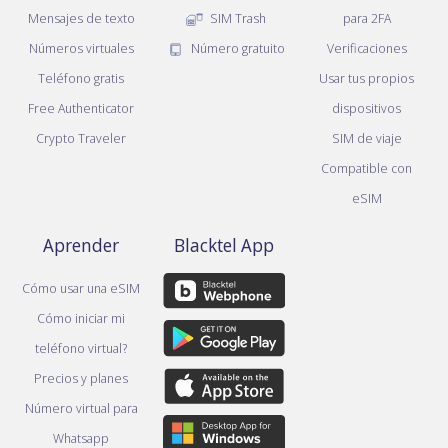
Mensajes de texto
SIM Trash
para 2FA
Números virtuales
Número gratuito
Verificaciones
Teléfono gratis
Usar tus propios
Free Authenticator
dispositivos
Crypto Traveler
SIM de viaje
Compatible con
eSIM
Aprender
Blacktel App
Cómo usar una eSIM
Cómo iniciar mi
teléfono virtual?
Precios y planes
Número virtual para
Whatsapp