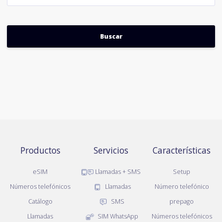
Productos
Servicios
Características
eSIM
Llamadas + SMS
Setup
Números telefónicos
Llamadas
Número telefónico
Catálogo
SMS
prepago
Llamadas
SIM WhatsApp
Números telefónicos