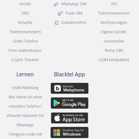
Anrufe
WhatsApp SIM
2FA
SMS
Trash SIM
Telefonnummern
Virtuelle
Gebührenfrei
Verifizierungen
Telefonnummern
Eigene Geräte
Gratis Telefon
verwenden
Free Authenticator
Reise SIM
Crypto Traveler
eSIM kompatibel
Lernen
Blacktel App
eSIM Anleitung
Wie starte ich mein
virtuelles Telefon?
Virtuelle Nummer für
Whatsapp
Telegram code mit