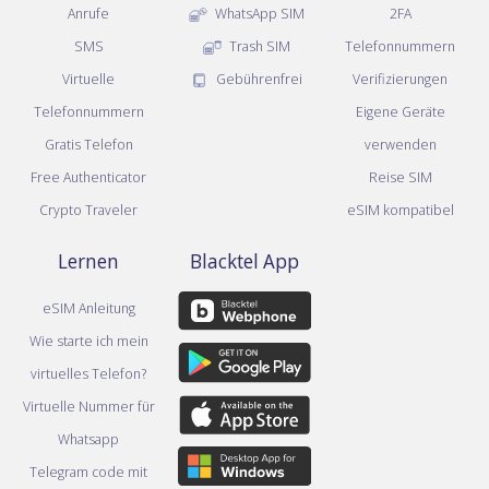
Anrufe
WhatsApp SIM
2FA
SMS
Trash SIM
Telefonnummern
Virtuelle
Gebührenfrei
Verifizierungen
Telefonnummern
Eigene Geräte
Gratis Telefon
verwenden
Free Authenticator
Reise SIM
Crypto Traveler
eSIM kompatibel
Lernen
Blacktel App
eSIM Anleitung
Wie starte ich mein
virtuelles Telefon?
Virtuelle Nummer für
Whatsapp
Telegram code mit