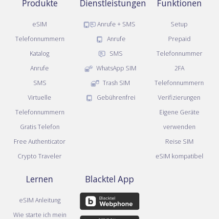
Produkte
Dienstleistungen
Funktionen
eSIM
Anrufe + SMS
Setup
Telefonnummern
Anrufe
Prepaid
Katalog
SMS
Telefonnummer
Anrufe
WhatsApp SIM
2FA
SMS
Trash SIM
Telefonnummern
Virtuelle
Gebührenfrei
Verifizierungen
Telefonnummern
Eigene Geräte
Gratis Telefon
verwenden
Free Authenticator
Reise SIM
Crypto Traveler
eSIM kompatibel
Lernen
Blacktel App
eSIM Anleitung
Wie starte ich mein