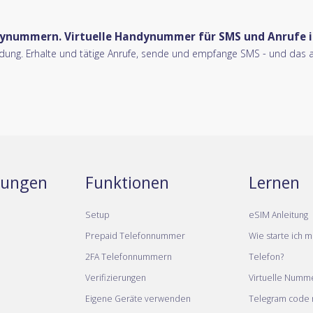
ynummern. Virtuelle Handynummer für SMS und Anrufe i
eidung. Erhalte und tätige Anrufe, sende und empfange SMS - und das al
stungen
Funktionen
Lernen
Setup
eSIM Anleitung
Prepaid Telefonnummer
Wie starte ich m
2FA Telefonnummern
Telefon?
Verifizierungen
Virtuelle Numm
Eigene Geräte verwenden
Telegram code m