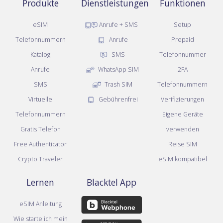
Produkte
Dienstleistungen
Funktionen
eSIM
Anrufe + SMS
Setup
Telefonnummern
Anrufe
Prepaid
Katalog
SMS
Telefonnummer
Anrufe
WhatsApp SIM
2FA
SMS
Trash SIM
Telefonnummern
Virtuelle
Gebührenfrei
Verifizierungen
Telefonnummern
Eigene Geräte
Gratis Telefon
verwenden
Free Authenticator
Reise SIM
Crypto Traveler
eSIM kompatibel
Lernen
Blacktel App
eSIM Anleitung
Wie starte ich mein