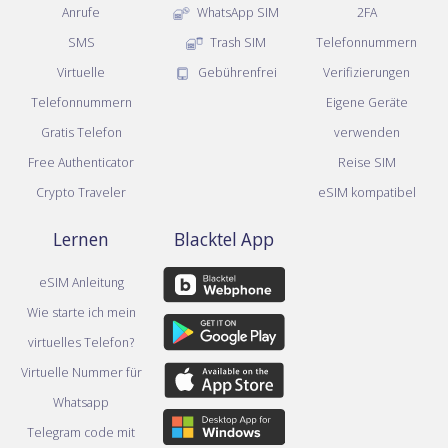
Anrufe
WhatsApp SIM
2FA
SMS
Trash SIM
Telefonnummern
Virtuelle
Gebührenfrei
Verifizierungen
Telefonnummern
Eigene Geräte
Gratis Telefon
verwenden
Free Authenticator
Reise SIM
Crypto Traveler
eSIM kompatibel
Lernen
Blacktel App
eSIM Anleitung
Wie starte ich mein
virtuelles Telefon?
Virtuelle Nummer für
Whatsapp
Telegram code mit