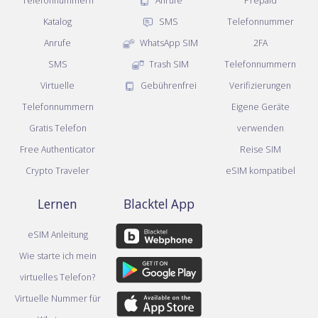
Telefonnummern
Anrufe
Prepaid
Katalog
SMS
Telefonnummer
Anrufe
WhatsApp SIM
2FA
SMS
Trash SIM
Telefonnummern
Virtuelle
Gebührenfrei
Verifizierungen
Telefonnummern
Eigene Geräte
Gratis Telefon
verwenden
Free Authenticator
Reise SIM
Crypto Traveler
eSIM kompatibel
Lernen
Blacktel App
eSIM Anleitung
Wie starte ich mein
virtuelles Telefon?
Virtuelle Nummer für