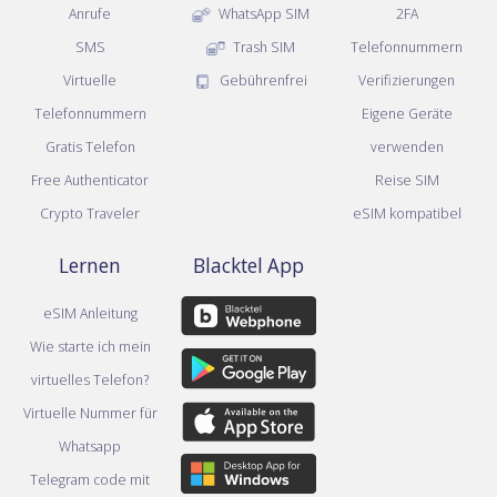
Anrufe
WhatsApp SIM
2FA
SMS
Trash SIM
Telefonnummern
Virtuelle
Gebührenfrei
Verifizierungen
Telefonnummern
Eigene Geräte
Gratis Telefon
verwenden
Free Authenticator
Reise SIM
Crypto Traveler
eSIM kompatibel
Lernen
Blacktel App
eSIM Anleitung
Wie starte ich mein
virtuelles Telefon?
Virtuelle Nummer für
Whatsapp
Telegram code mit