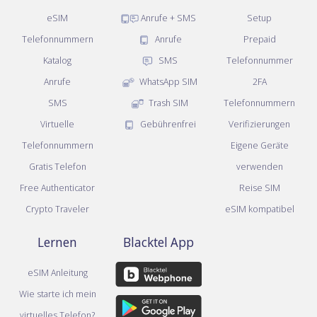
eSIM
Anrufe + SMS
Setup
Telefonnummern
Anrufe
Prepaid
Katalog
SMS
Telefonnummer
Anrufe
WhatsApp SIM
2FA
SMS
Trash SIM
Telefonnummern
Virtuelle
Gebührenfrei
Verifizierungen
Telefonnummern
Eigene Geräte
Gratis Telefon
verwenden
Free Authenticator
Reise SIM
Crypto Traveler
eSIM kompatibel
Lernen
Blacktel App
eSIM Anleitung
Wie starte ich mein
virtuelles Telefon?