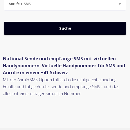
Anrufe + SMS
National Sende und empfange SMS mit virtuellen
Handynummern. Virtuelle Handynummer für SMS und
Anrufe in einem +41 Schweiz
Mit der Anruf+SMS Option triffst du die richtige Entscheidung.
Erhalte und tätige Anrufe, sende und empfange SMS - und das
alles mit einer einzigen virtuellen Nummer.