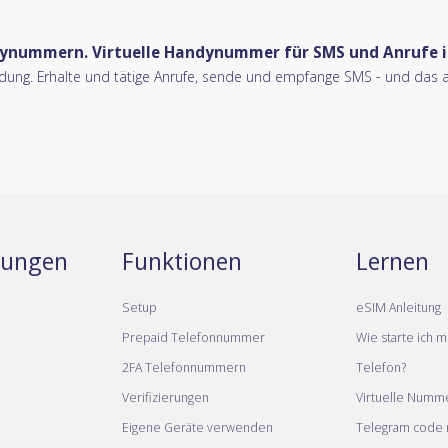
ynummern. Virtuelle Handynummer für SMS und Anrufe i
eidung. Erhalte und tätige Anrufe, sende und empfange SMS - und das al
stungen
Funktionen
Lernen
Setup
eSIM Anleitung
Prepaid Telefonnummer
Wie starte ich m
2FA Telefonnummern
Telefon?
Verifizierungen
Virtuelle Numm
Eigene Geräte verwenden
Telegram code m