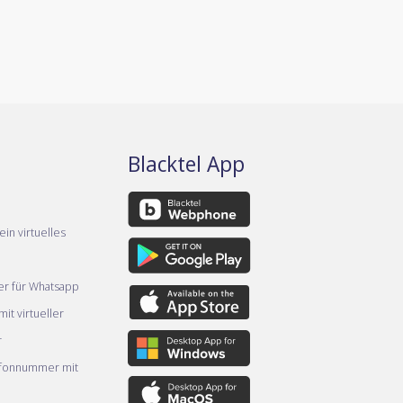
Blacktel App
ein virtuelles
er für Whatsapp
it virtueller
r
efonnummer mit