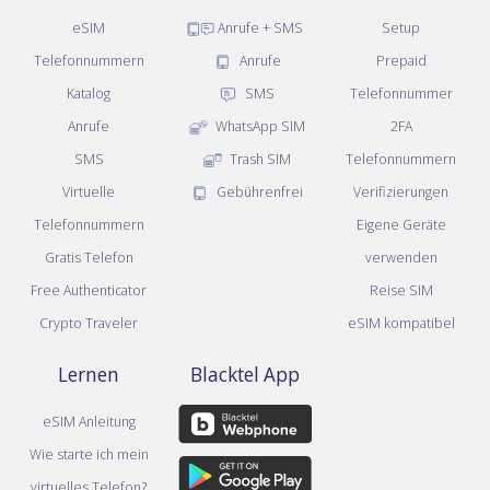
eSIM
Anrufe + SMS
Setup
Telefonnummern
Anrufe
Prepaid
Katalog
SMS
Telefonnummer
Anrufe
WhatsApp SIM
2FA
SMS
Trash SIM
Telefonnummern
Virtuelle
Gebührenfrei
Verifizierungen
Telefonnummern
Eigene Geräte
Gratis Telefon
verwenden
Free Authenticator
Reise SIM
Crypto Traveler
eSIM kompatibel
Lernen
Blacktel App
eSIM Anleitung
Wie starte ich mein
virtuelles Telefon?