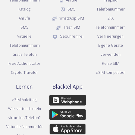
Telefonnummern
Anrufe
Prepaid
Katalog
SMS
Telefonnummer
Anrufe
WhatsApp SIM
2FA
SMS
Trash SIM
Telefonnummern
Virtuelle
Gebührenfrei
Verifizierungen
Telefonnummern
Eigene Geräte
Gratis Telefon
verwenden
Free Authenticator
Reise SIM
Crypto Traveler
eSIM kompatibel
Lernen
Blacktel App
eSIM Anleitung
Wie starte ich mein
virtuelles Telefon?
Virtuelle Nummer für