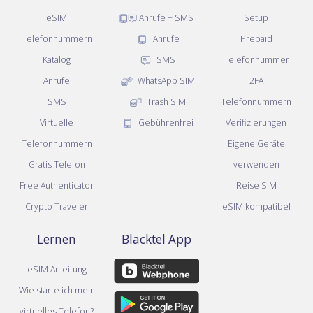
eSIM
Anrufe + SMS
Setup
Telefonnummern
Anrufe
Prepaid
Katalog
SMS
Telefonnummer
Anrufe
WhatsApp SIM
2FA
SMS
Trash SIM
Telefonnummern
Virtuelle
Gebührenfrei
Verifizierungen
Telefonnummern
Eigene Geräte
Gratis Telefon
verwenden
Free Authenticator
Reise SIM
Crypto Traveler
eSIM kompatibel
Lernen
Blacktel App
eSIM Anleitung
Wie starte ich mein
virtuelles Telefon?