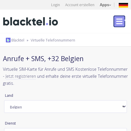
Login
Account erstellen
Apps
Blacktel
»
Virtuelle Telefonnummern
Anrufe + SMS, +32 Belgien
Virtuelle SIM-Karte für Anrufe und SMS Kostenlose Telefonnummer
-
Jetzt registrieren
und erhalte deine erste virtuelle Telefonnummer
gratis.
Land
Dienst