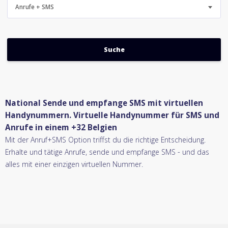
Anrufe + SMS
National Sende und empfange SMS mit virtuellen
Handynummern. Virtuelle Handynummer für SMS und
Anrufe in einem +32 Belgien
Mit der Anruf+SMS Option triffst du die richtige Entscheidung.
Erhalte und tätige Anrufe, sende und empfange SMS - und das
alles mit einer einzigen virtuellen Nummer.