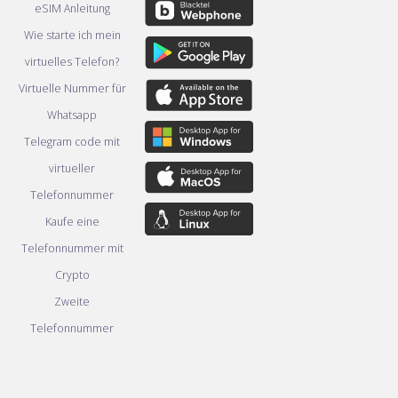
eSIM Anleitung
Wie starte ich mein
virtuelles Telefon?
Virtuelle Nummer für
Whatsapp
Telegram code mit
virtueller
Telefonnummer
Kaufe eine
Telefonnummer mit
Crypto
Zweite
Telefonnummer