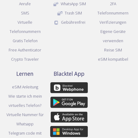
Anrufe
WhatsApp SIM
2FA
SMS
Trash SIM
Telefonnummern
Virtuelle
Gebührenfrei
Verifizierungen
Telefonnummern
Eigene Geräte
Gratis Telefon
verwenden
Free Authenticator
Reise SIM
Crypto Traveler
eSIM kompatibel
Lernen
Blacktel App
eSIM Anleitung
Wie starte ich mein
virtuelles Telefon?
Virtuelle Nummer für
Whatsapp
Telegram code mit