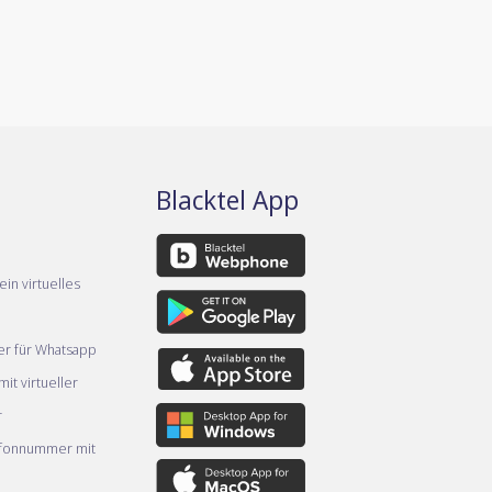
Blacktel App
ein virtuelles
er für Whatsapp
it virtueller
r
efonnummer mit