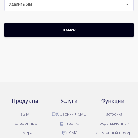
Удалить SIM
Продукты
Услуги
Функции
eSIM
Звонки + СМС
Настройка
Телефонные
Звонки
Предоплаченный
номера
СМС
телефонный номер