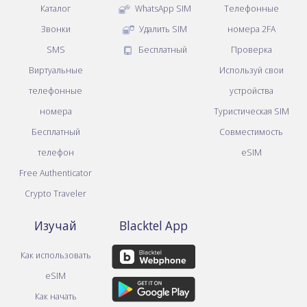
Каталог
WhatsApp SIM
Телефонные
Звонки
Удалить SIM
номера 2FA
SMS
Бесплатный
Проверка
Виртуальные
Используй свои
телефонные
устройства
номера
Туристическая SIM
Бесплатный
Совместимость
телефон
eSIM
Free Authenticator
Crypto Traveler
Изучай
Blacktel App
Как использовать
eSIM
Как начать