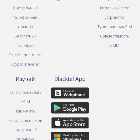
Виртуальные
Используй свои
телефонные
устройства
номера
Туристическая SIM
Бесплатный
Совместимость
телефон
eSIM
Free Authenticator
Crypto Traveler
Изучай
Blacktel App
Как использовать
eSIM
Как начать
использовать мой
виртуальный
телефон?