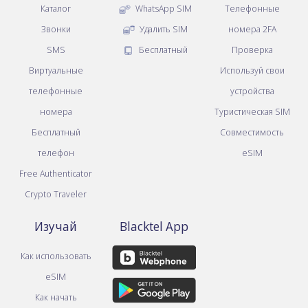
Каталог
WhatsApp SIM
Телефонные
Звонки
Удалить SIM
номера 2FA
SMS
Бесплатный
Проверка
Виртуальные
Используй свои
телефонные
устройства
номера
Туристическая SIM
Бесплатный
Совместимость
телефон
eSIM
Free Authenticator
Crypto Traveler
Изучай
Blacktel App
Как использовать
eSIM
Как начать