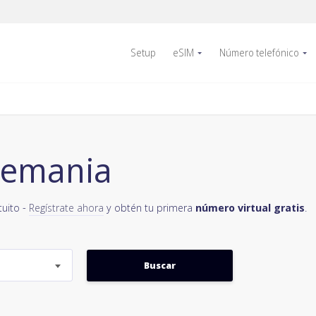
Setup
eSIM
Número telefónico
lemania
tuito -
Regístrate ahora
y obtén tu primera
número virtual gratis
.