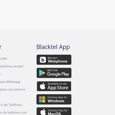
r
Blacktel App
eSIM
teléfono virtual?
s
 para Whatsapp
gram con número
o de Teléfono
 de teléfono con