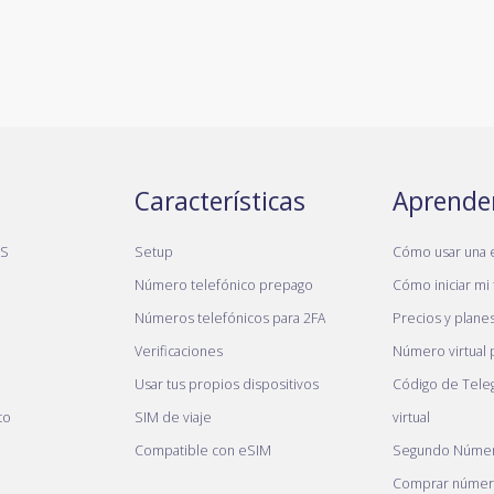
Características
Aprende
MS
Setup
Cómo usar una 
Número telefónico prepago
Cómo iniciar mi 
Números telefónicos para 2FA
Precios y plane
Verificaciones
Número virtual
Usar tus propios dispositivos
Código de Tele
to
SIM de viaje
virtual
Compatible con eSIM
Segundo Númer
Comprar número