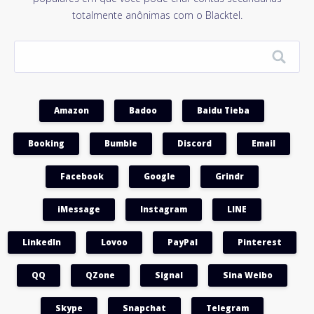
totalmente anônimas com o Blacktel.
Amazon
Badoo
Baidu Tieba
Booking
Bumble
Discord
Email
Facebook
Google
Grindr
iMessage
Instagram
LINE
LinkedIn
Lovoo
PayPal
Pinterest
QQ
QZone
Signal
Sina Weibo
Skype
Snapchat
Telegram