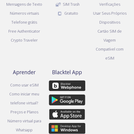
Mensagens de Texto
SIM Trash
Verificações
Números virtuais
Gratuito
Usar Seus Próprios
Telefone grátis
Dispositivos
Free Authenticator
Cartão SIM de
Crypto Traveler
Viagem
Compatível com
eSIM
Aprender
Blacktel App
Como usar eSIM
Como iniciar meu
telefone virtual?
Preços e Planos
Número virtual para
Whatsapp