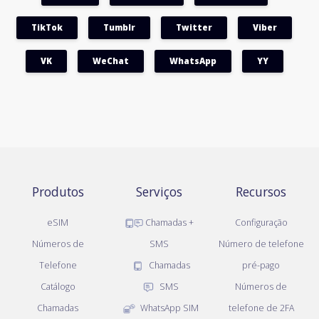
TikTok
Tumblr
Twitter
Viber
VK
WeChat
WhatsApp
YY
Produtos
Serviços
Recursos
eSIM
Chamadas +
Configuração
Números de
SMS
Número de telefone
Telefone
Chamadas
pré-pago
Catálogo
SMS
Números de
Chamadas
WhatsApp SIM
telefone de 2FA