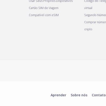
Usar Seus Próprios Dispositivos
Código do Tel
Cartão SIM de Viagem
virtual
Compatível com eSIM
Segundo Númer
Comprar númer
cripto
Aprender
Sobre nós
Contato