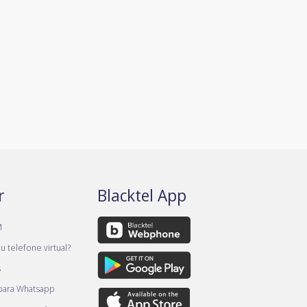
r
Blacktel App
M
 telefone virtual?
s
 para Whatsapp