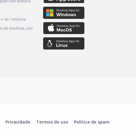
egram com número
o de Telefone
o de telefone com
Privacidade
Termos de uso
Política de spam