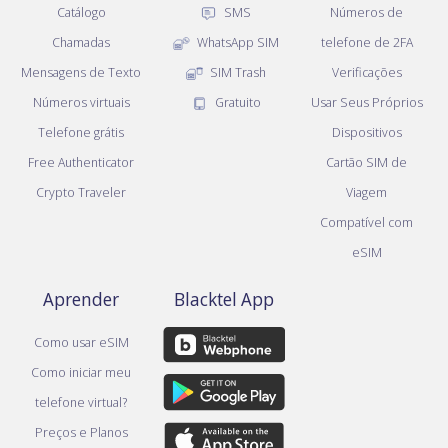
Catálogo
SMS
Números de
Chamadas
WhatsApp SIM
telefone de 2FA
Mensagens de Texto
SIM Trash
Verificações
Números virtuais
Gratuito
Usar Seus Próprios
Telefone grátis
Dispositivos
Free Authenticator
Cartão SIM de
Crypto Traveler
Viagem
Compatível com
eSIM
Aprender
Blacktel App
Como usar eSIM
Como iniciar meu
telefone virtual?
Preços e Planos