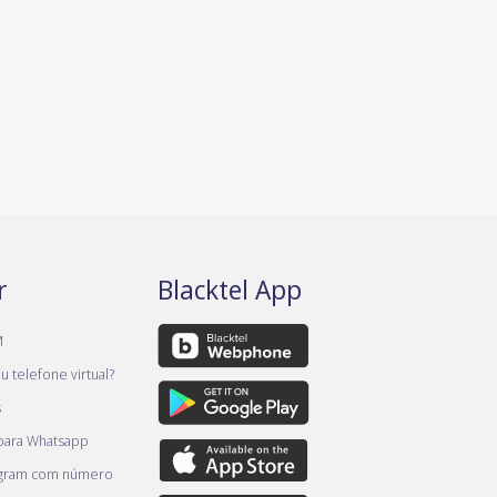
r
Blacktel App
M
 telefone virtual?
s
 para Whatsapp
egram com número