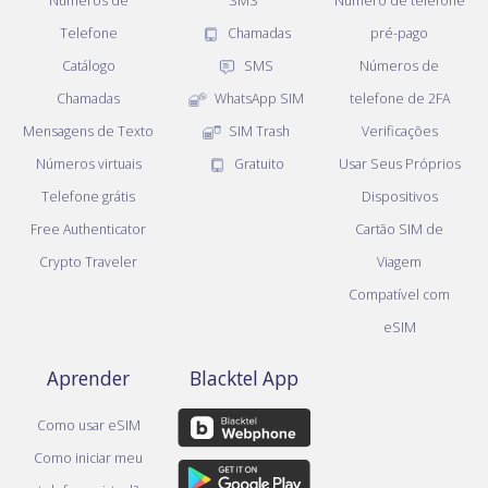
Números de
SMS
Número de telefone
Telefone
Chamadas
pré-pago
Catálogo
SMS
Números de
Chamadas
WhatsApp SIM
telefone de 2FA
Mensagens de Texto
SIM Trash
Verificações
Números virtuais
Gratuito
Usar Seus Próprios
Telefone grátis
Dispositivos
Free Authenticator
Cartão SIM de
Crypto Traveler
Viagem
Compatível com
eSIM
Aprender
Blacktel App
Como usar eSIM
Como iniciar meu