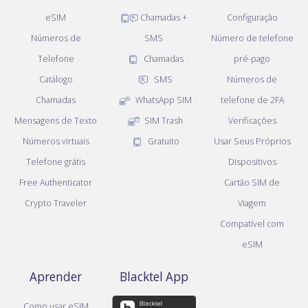
eSIM
Chamadas +
Configuração
Números de
SMS
Número de telefone
Telefone
Chamadas
pré-pago
Catálogo
SMS
Números de
Chamadas
WhatsApp SIM
telefone de 2FA
Mensagens de Texto
SIM Trash
Verificações
Números virtuais
Gratuito
Usar Seus Próprios
Telefone grátis
Dispositivos
Free Authenticator
Cartão SIM de
Crypto Traveler
Viagem
Compatível com
eSIM
Aprender
Blacktel App
Como usar eSIM