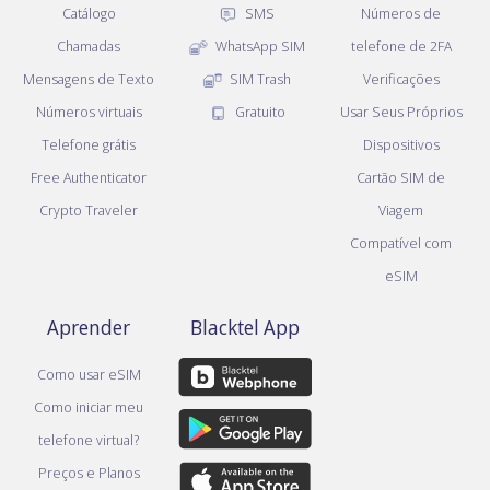
Catálogo
SMS
Números de
Chamadas
WhatsApp SIM
telefone de 2FA
Mensagens de Texto
SIM Trash
Verificações
Números virtuais
Gratuito
Usar Seus Próprios
Telefone grátis
Dispositivos
Free Authenticator
Cartão SIM de
Crypto Traveler
Viagem
Compatível com
eSIM
Aprender
Blacktel App
Como usar eSIM
Como iniciar meu
telefone virtual?
Preços e Planos