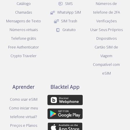
Catálogo
SMS
Números de
Chamadas
WhatsApp SIM
telefone de 2FA
Mensagens de Texto
SIM Trash
Verificações
Números virtuais
Gratuito
Usar Seus Próprios
Telefone grátis
Dispositivos
Free Authenticator
Cartão SIM de
Crypto Traveler
Viagem
Compatível com
eSIM
Aprender
Blacktel App
Como usar eSIM
Como iniciar meu
telefone virtual?
Preços e Planos