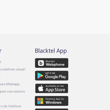
r
Blacktel App
M
 telefone virtual?
s
 para Whatsapp
egram com número
o de Telefone