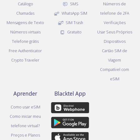
Catálogo
SMS
Números de
Chamadas
WhatsApp SIM
telefone de 2FA
Mensagens de Texto
SIM Trash
Verificações
Números virtuais
Gratuito
Usar Seus Próprios
Telefone grátis
Dispositivos
Free Authenticator
Cartão SIM de
Crypto Traveler
Viagem
Compatível com
eSIM
Aprender
Blacktel App
Como usar eSIM
Como iniciar meu
telefone virtual?
Preços e Planos