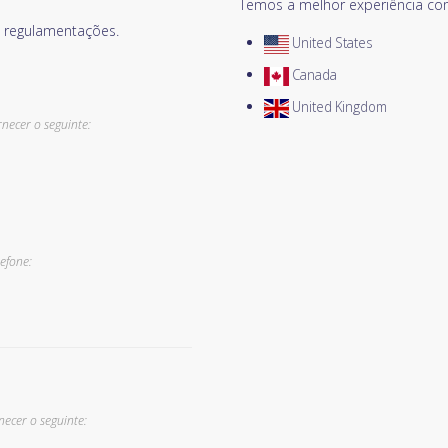
Temos a melhor experiência c
 regulamentações.
United States
Canada
United Kingdom
necer o seguinte:
efone:
necer o seguinte: