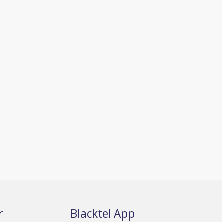
r
Blacktel App