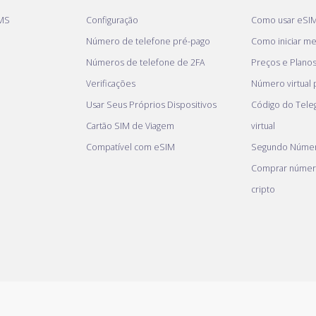
MS
Configuração
Como usar eSI
Número de telefone pré-pago
Como iniciar meu
Números de telefone de 2FA
Preços e Plano
Verificações
Número virtual
Usar Seus Próprios Dispositivos
Código do Tel
Cartão SIM de Viagem
virtual
Compatível com eSIM
Segundo Númer
Comprar númer
cripto