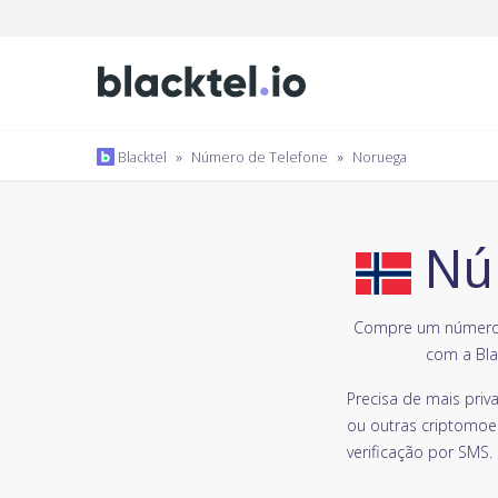
Blacktel
»
Número de Telefone
»
Noruega
Núm
Compre um número d
com a Bla
Precisa de mais pri
ou outras criptomoe
verificação por SMS.