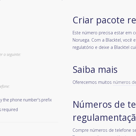
Criar pacote r
Este número precisa estar em 
Noruega. Com a Blacktel, você 
regulatório e deixe a Blacktel cu
r o seguinte:
Saiba mais
Oferecemos muitos
números de 
efone:
 by the phone number's prefix
Números de te
s required
regulamentaçã
Compre números de telefone se