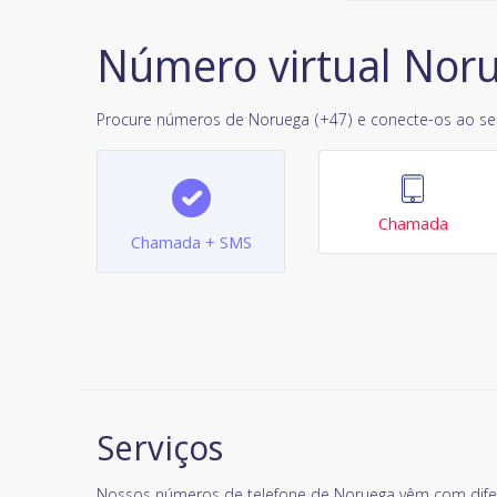
Número virtual Nor
Procure números de Noruega (+47) e conecte-os ao seu
Chamada
Chamada + SMS
Serviços
Nossos números de telefone de Noruega vêm com difer