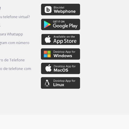
M
 telefone virtual?
s
 para Whatsapp
egram com número
o de Telefone
o de telefone com