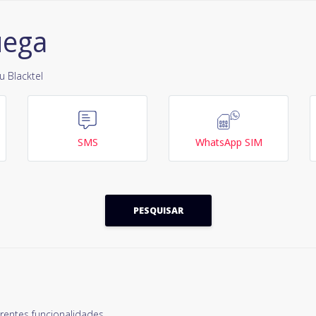
uega
 Blacktel
SMS
WhatsApp SIM
PESQUISAR
entes funcionalidades.