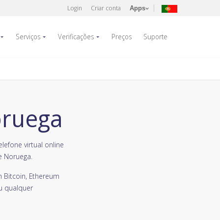
Login
Criar conta
Apps
Serviços
Verificações
Preços
Suporte
oruega
fone virtual online
e Noruega.
 Bitcoin, Ethereum
u qualquer