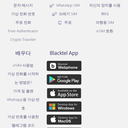
문자 메시지
WhatsApp SIM
자신의 장치를 사용
가상 전화 번호
쓰레기 SIM
하다
무료 전화
무료
여행용 SIM
Free Authenticator
eSIM 호환
Crypto Traveler
배우다
Blacktel App
eSIM 사용법
가상 전화를 시작하
는 방법은?
가격 및 플랜
Whatsapp용 가상 번
호
가상 번호를 사용한
텔레그램 코드