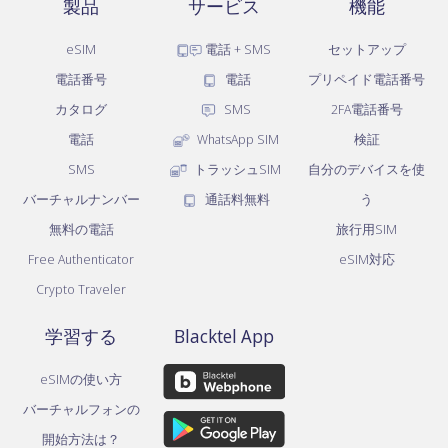
製品
サービス
機能
eSIM
電話 + SMS
セットアップ
電話番号
電話
プリペイド電話番号
カタログ
SMS
2FA電話番号
電話
WhatsApp SIM
検証
SMS
トラッシュSIM
自分のデバイスを使
バーチャルナンバー
通話料無料
う
無料の電話
旅行用SIM
Free Authenticator
eSIM対応
Crypto Traveler
学習する
Blacktel App
eSIMの使い方
バーチャルフォンの
開始方法は？