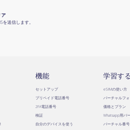
リア
MSを送信します。
機能
学習す
セットアップ
eSIMの使い方
プリペイド電話番号
バーチャルフォ
2FA電話番号
価格とプラン
検証
Whatsapp用
M
自分のデバイスを使う
バーチャル番号