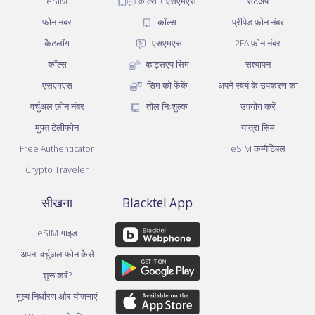
eSIM
कॉल्स + एसएमएस
सेटअप
फ़ोन नंबर
कॉल्स
प्रीपेड फ़ोन नंबर
कैटलॉग
एसएमएस
2FA फ़ोन नंबर
कॉल्स
व्हाट्सएप सिम
सत्यापन
एसएमएस
सिम को फेंकें
अपने स्वयं के उपकरण का
वर्चुअल फ़ोन नंबर
तोल निःशुल्क
उपयोग करें
मुफ्त टेलीफोन
यात्रा सिम
Free Authenticator
eSIM कम्पैटिबल
Crypto Traveler
सीखना
Blacktel App
eSIM गाइड
अपना वर्चुअल फोन कैसे
शुरू करें?
मूल्य निर्धारण और योजनाएं