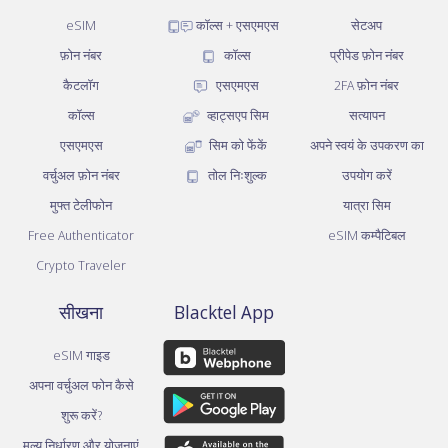
eSIM
कॉल्स + एसएमएस
सेटअप
फ़ोन नंबर
कॉल्स
प्रीपेड फ़ोन नंबर
कैटलॉग
एसएमएस
2FA फ़ोन नंबर
कॉल्स
व्हाट्सएप सिम
सत्यापन
एसएमएस
सिम को फेंकें
अपने स्वयं के उपकरण का
वर्चुअल फ़ोन नंबर
तोल निःशुल्क
उपयोग करें
मुफ्त टेलीफोन
यात्रा सिम
Free Authenticator
eSIM कम्पैटिबल
Crypto Traveler
सीखना
Blacktel App
eSIM गाइड
अपना वर्चुअल फोन कैसे
शुरू करें?
मूल्य निर्धारण और योजनाएं